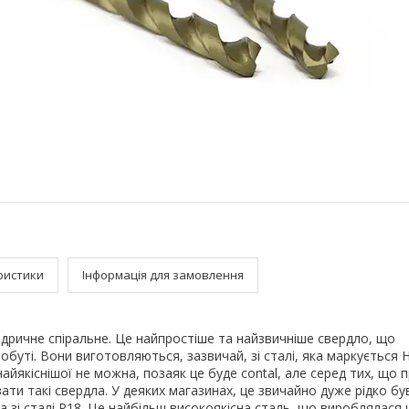
ристики
Інформація для замовлення
дричне спіральне. Це найпростіше та найзвичніше свердло, що
обуті. Вони виготовляються, зазвичай, зі сталі, яка маркується 
айякіснішої не можна, позаяк це буде contal, але серед тих, що 
ати такі свердла. У деяких магазинах, це звичайно дуже рідко бу
 зі сталі Р18. Це найбільш високоякісна сталь, що вироблялася 