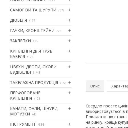
САМОРІЗИ ТА ШУРУПИ
578
ДЮБЕЛЯ
117
ГАЧКИ, КРОНШТЕЙНИ
75
ЗАКЛЕПКИ
35
КРІПЛЕННЯ ДЛЯ ТРУБ І
КАБЕЛЯ
175
ЦВЯХИ, ДРОТИ, СКОБИ
БУДІВЕЛЬНІ
48
ТАКЕЛАЖНА ПРОДУКЦІЯ
155
Опис
Характе
ПЕРФОРОВАНЕ
КРІПЛЕННЯ
103
Свердло просте цилін
КАНАТИ, ФАЛИ, ШНУРИ,
використовується в п
МОТУЗКИ
43
Покликати цю сталь н
на ринку, краще купув
ІНСТРУМЕНТ
334
можна знайти свердла