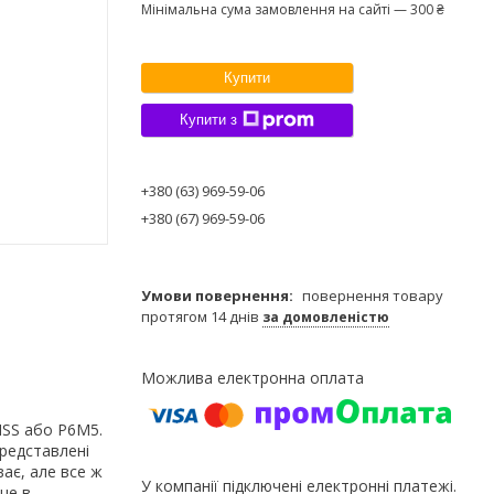
Мінімальна сума замовлення на сайті — 300 ₴
Купити
Купити з
+380 (63) 969-59-06
+380 (67) 969-59-06
повернення товару
протягом 14 днів
за домовленістю
HSS або Р6М5.
представлені
ває, але все ж
У компанії підключені електронні платежі.
ще в