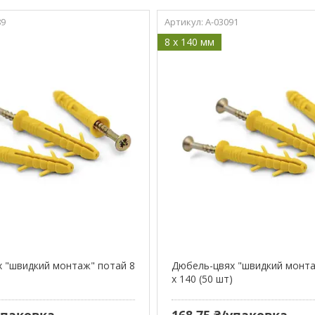
89
A-03091
8 x 140 мм
 "швидкий монтаж" потай 8
Дюбель-цвях "швидкий монта
)
х 140 (50 шт)
/упаковка
168,75 ₴/упаковка