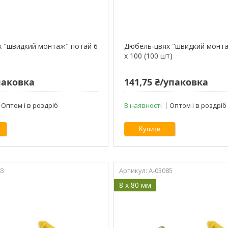
 "швидкий монтаж" потай 6
Дюбель-цвях "швидкий монта
)
х 100 (100 шт)
упаковка
141,75 ₴/упаковка
Оптом і в роздріб
В наявності
Оптом і в роздріб
Купити
83
A-03085
8 x 80 мм