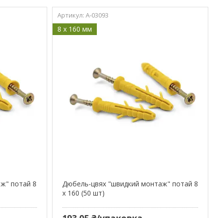
A-03093
8 x 160 мм
ж" потай 8
Дюбель-цвях "швидкий монтаж" потай 8
х 160 (50 шт)
193,05 ₴/упаковка