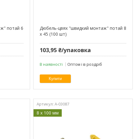
ж" потай 6
Дюбель-цвях "швидкий монтаж" потай 8
х 45 (100 шт)
103,95 ₴/упаковка
В наявності
Оптом і в роздріб
Купити
A-03087
8 x 100 мм