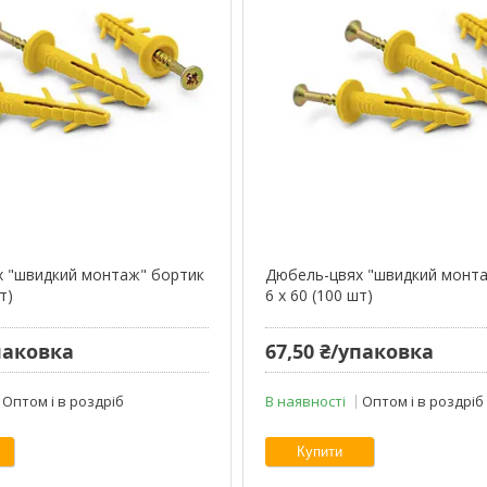
 "швидкий монтаж" бортик
Дюбель-цвях "швидкий монт
т)
6 х 60 (100 шт)
упаковка
67,50 ₴/упаковка
Оптом і в роздріб
В наявності
Оптом і в роздріб
Купити