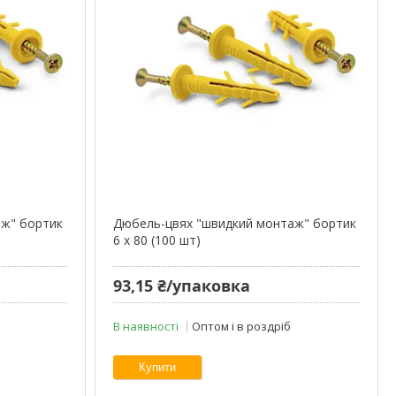
аж" бортик
Дюбель-цвях "швидкий монтаж" бортик
6 х 80 (100 шт)
93,15 ₴/упаковка
В наявності
Оптом і в роздріб
Купити