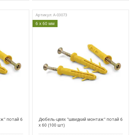
A-03073
6 x 60 мм
ж" потай 6
Дюбель-цвях "швидкий монтаж" потай 6
х 60 (100 шт)