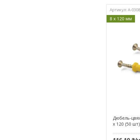
A-030
8 x 120 мм
Дюбель-цвях
х 120 (50 шт
116,10 ₴