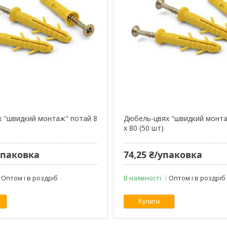
 "швидкий монтаж" потай 8
Дюбель-цвях "швидкий монта
)
х 80 (50 шт)
/упаковка
74,25 ₴/упаковка
Оптом і в роздріб
В наявності
Оптом і в роздріб
Купити