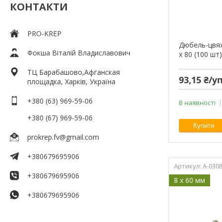
КОНТАКТИ
PRO-KREP
Дюбель-цвях
Фокша Віталій Владиславович
х 80 (100 шт
ТЦ Барабашово,Афганская
93,15 ₴/
площадка, Харків, Україна
+380 (63) 969-59-06
В наявності
+380 (67) 969-59-06
Купити
prokrep.fv@gmail.com
+380679695906
A-030
+380679695906
8 x 60 мм
+380679695906