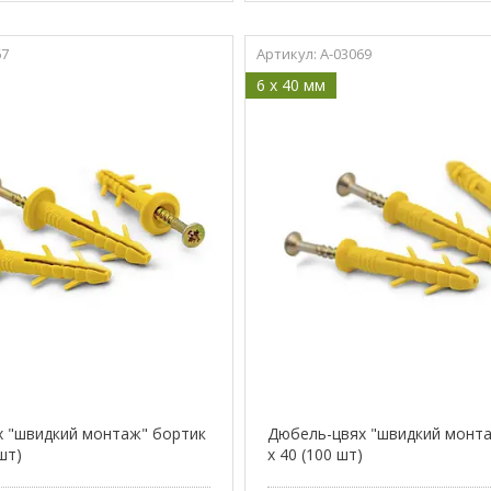
67
A-03069
6 x 40 мм
 "швидкий монтаж" бортик
Дюбель-цвях "швидкий монта
 шт)
х 40 (100 шт)