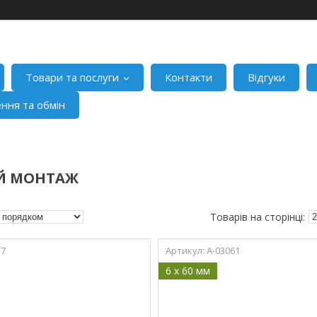
Товари та послуги
Контакти
Відгуки
ння та обмін
Й МОНТАЖ
57
A-03061
6 x 60 мм