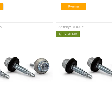
Купити
69
A-00971
4,8 x 70 мм