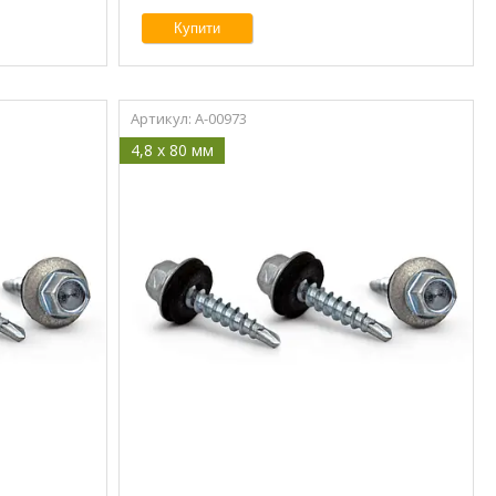
Купити
A-00973
4,8 x 80 мм