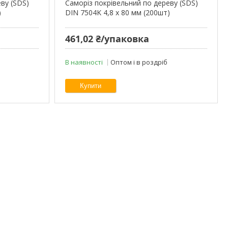
ву (SDS)
Cаморіз покрівельний по дереву (SDS)
)
DIN 7504K 4,8 х 80 мм (200шт)
461,02 ₴/упаковка
В наявності
Оптом і в роздріб
Купити