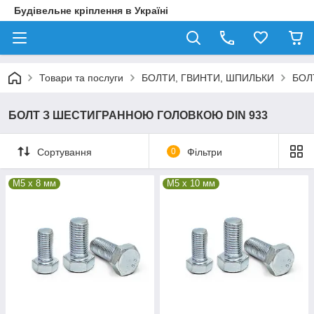
Будівельне кріплення в Україні
Товари та послуги
БОЛТИ, ГВИНТИ, ШПИЛЬКИ
БОЛ
БОЛТ З ШЕСТИГРАННОЮ ГОЛОВКОЮ DIN 933
Сортування
0
Фільтри
М5 x 8 мм
М5 x 10 мм