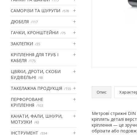
САМОРІЗИ ТА ШУРУПИ
578
ДЮБЕЛЯ
117
ГАЧКИ, КРОНШТЕЙНИ
75
ЗАКЛЕПКИ
35
КРІПЛЕННЯ ДЛЯ ТРУБ І
КАБЕЛЯ
175
ЦВЯХИ, ДРОТИ, СКОБИ
БУДІВЕЛЬНІ
48
ТАКЕЛАЖНА ПРОДУКЦІЯ
155
Опис
Характе
ПЕРФОРОВАНЕ
КРІПЛЕННЯ
103
Метрові стрижні DIN 
КАНАТИ, ФАЛИ, ШНУРИ,
кріплять деталі верс
МОТУЗКИ
43
кріплення — це зручн
обрізати або подовж
ІНСТРУМЕНТ
334