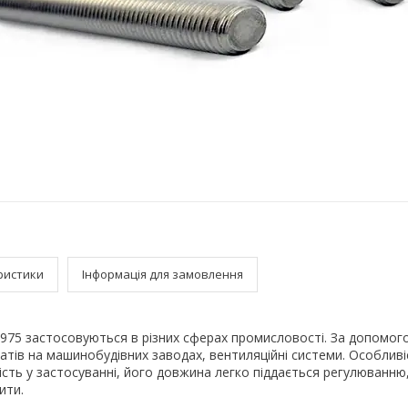
ристики
Інформація для замовлення
975 застосовуються в різних сферах промисловості. За допомого
татів на машинобудівних заводах, вентиляційні системи. Особлив
ість у застосуванні, його довжина легко піддається регулюванн
ити.