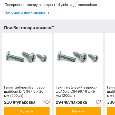
Повернення товару впродовж 14 днів за домовленістю
Всі умови повернення
Подібні товари компанії
Гвинт меблевий з пресс-
Гвинт меблевий з пресс-
Гвин
шайбою DIN 967 6 х 20
шайбою DIN 967 6 х 45
шайб
мм (200шт)
мм (200шт)
мм (
210
294
336
₴/упаковка
₴/упаковка
Купити
Купити