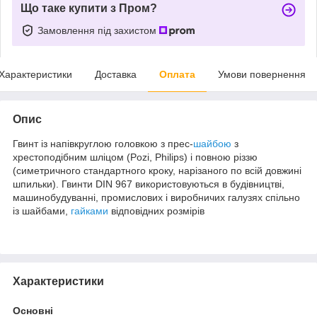
Що таке купити з Пром?
Замовлення під захистом
Характеристики
Доставка
Оплата
Умови повернення
Опис
Гвинт із напівкруглою головкою з прес-
шайбою
з
хрестоподібним шліцом (Pozi, Philips) і повною різзю
(симетричного стандартного кроку, нарізаного по всій довжині
шпильки). Гвинти DIN 967 використовуються в будівництві,
машинобудуванні, промислових і виробничих галузях спільно
із шайбами,
гайками
відповідних розмірів
Характеристики
Основні