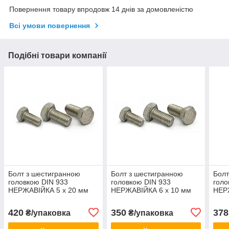
Повернення товару впродовж 14 днів за домовленістю
Всі умови повернення
Подібні товари компанії
Болт з шестигранною
Болт з шестигранною
Болт
головкою DIN 933
головкою DIN 933
голо
НЕРЖАВІЙКА 5 х 20 мм
НЕРЖАВІЙКА 6 х 10 мм
НЕР
(100шт)
(100шт)
(100
420
350
378
₴/упаковка
₴/упаковка