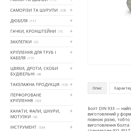
САМОРІЗИ ТА ШУРУПИ
578
ДЮБЕЛЯ
117
ГАЧКИ, КРОНШТЕЙНИ
75
ЗАКЛЕПКИ
35
КРІПЛЕННЯ ДЛЯ ТРУБ І
КАБЕЛЯ
175
ЦВЯХИ, ДРОТИ, СКОБИ
БУДІВЕЛЬНІ
48
ТАКЕЛАЖНА ПРОДУКЦІЯ
155
Опис
Характе
ПЕРФОРОВАНЕ
КРІПЛЕННЯ
103
Болт DIN 933 — найпр
КАНАТИ, ФАЛИ, ШНУРИ,
виготовлений у форм
МОТУЗКИ
43
повною різзю, тобто 
виготовлення болта 
ІНСТРУМЕНТ
334
стандартам ISO 4017