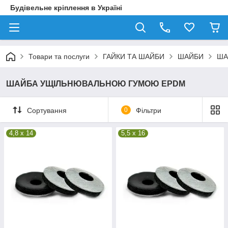
Будівельне кріплення в Україні
Товари та послуги
ГАЙКИ ТА ШАЙБИ
ШАЙБИ
ША
ШАЙБА УЩІЛЬНЮВАЛЬНОЮ ГУМОЮ EPDM
Сортування
0
Фільтри
4,8 x 14
5,5 x 16